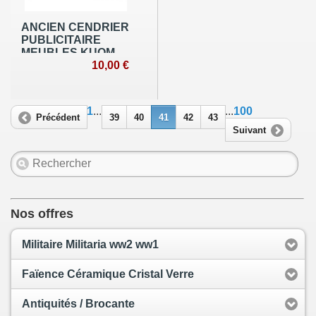
ANCIEN CENDRIER
PUBLICITAIRE
MEUBLES KUOM
RANTIGNY OISE -
10,00 €
Années 50 60
1
...
...
100
Précédent
39
40
41
42
43
Suivant
Nos offres
Militaire Militaria ww2 ww1
Faïence Céramique Cristal Verre
Antiquités / Brocante