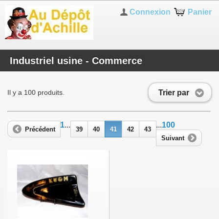
Connexion
Panier
Industriel usine - Commerce
Trier par
Il y a 100 produits.
1
...
...
100
Précédent
39
40
41
42
43
Suivant