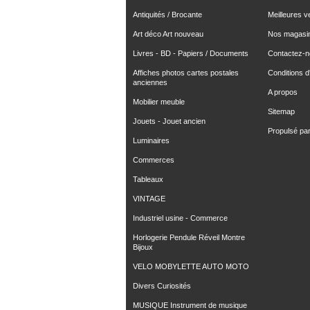
Antiquités / Brocante
Meilleures v
Art déco Art nouveau
Nos magasi
Livres - BD - Papiers / Documents
Contactez-
Affiches photos cartes postales
Conditions d'
anciennes
A propos
Mobilier meuble
Sitemap
Jouets - Jouet ancien
Propulsé pa
Luminaires
Commerces
Tableaux
VINTAGE
Industriel usine - Commerce
Horlogerie Pendule Réveil Montre
Bijoux
VELO MOBYLETTE AUTO MOTO
Divers Curiosités
MUSIQUE Instrument de musique