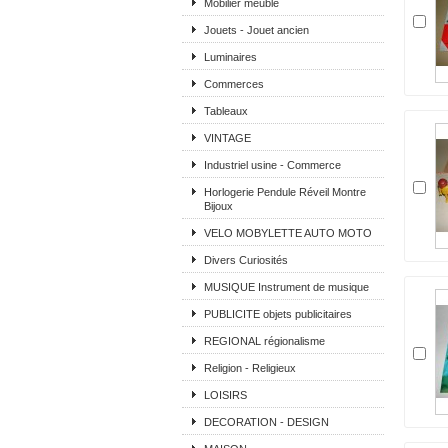
Mobilier meuble
Jouets - Jouet ancien
Luminaires
Commerces
Tableaux
VINTAGE
Industriel usine - Commerce
Horlogerie Pendule Réveil Montre
Bijoux
VELO MOBYLETTE AUTO MOTO
Divers Curiosités
MUSIQUE Instrument de musique
PUBLICITE objets publicitaires
REGIONAL régionalisme
Religion - Religieux
LOISIRS
DECORATION - DESIGN