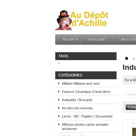
Accueil
On en parle...
Nous rec
TAGS
>
a
Ind
CATÉGORIES
Il y a 1
Militaire Militaria ww2 ww1
Faïence Céramique Cristal Verre
« Préc
Antiquités / Brocante
Art déco Art nouveau
Livres - BD - Papiers / Documents
Affiches photos cartes postales
anciennes