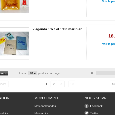
Voir le pr
2 agenda 1973 et 1983 marinier...
18,
Voir le pr
Tri
Lister :
produits par page
édent
1
2
3
...
10
Su
ATION
MON COMPTE
NOUS SUIVRE
Mes commandes
Facebook
oduits
Mes avoirs
Twitter