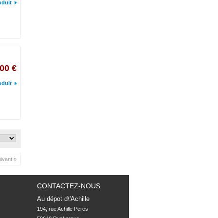
oduit
00 €
oduit
ivant »
CONTACTEZ-NOUS
Au dépot d\'Achille
194, rue Achille Peres
