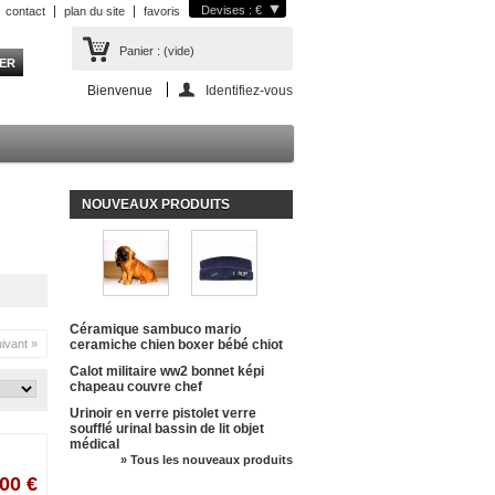
Devises : €
contact
plan du site
favoris
Panier :
(vide)
Bienvenue
Identifiez-vous
NOUVEAUX PRODUITS
Céramique sambuco mario
ivant »
ceramiche chien boxer bébé chiot
Calot militaire ww2 bonnet képi
chapeau couvre chef
Urinoir en verre pistolet verre
soufflé urinal bassin de lit objet
médical
» Tous les nouveaux produits
,00 €