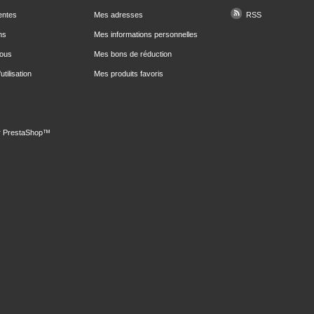
entes
Mes adresses
RSS
ns
Mes informations personnelles
nous
Mes bons de réduction
utilisation
Mes produits favoris
r
PrestaShop
™