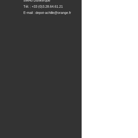
59640 Dunkerque
Tél. : +33 (0)3.28.64.61.21
E-mail :
depot-achille@orange.fr