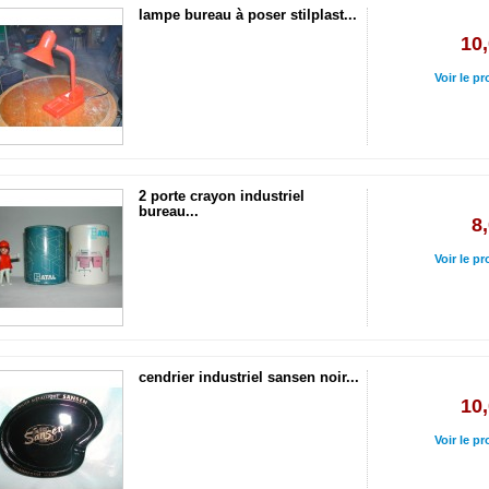
lampe bureau à poser stilplast...
10,
Voir le pr
2 porte crayon industriel
bureau...
8
Voir le pr
cendrier industriel sansen noir...
10,
Voir le pr