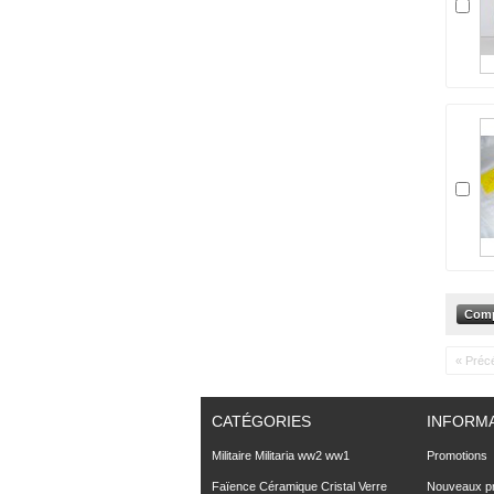
« Préc
CATÉGORIES
INFORM
Militaire Militaria ww2 ww1
Promotions
Faïence Céramique Cristal Verre
Nouveaux pr