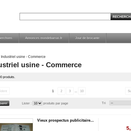
herchons
Annonces mondebarras.fr
Jour de brocante
Industriel usine - Commerce
ustriel usine - Commerce
00 produits.
édent
1
2
3
...
10
Su
Tri
Lister :
produits par page
Vieux prospectus publicitaire...
5