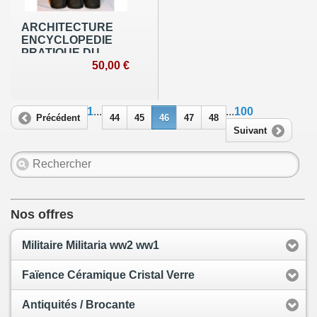
ARCHITECTURE
ENCYCLOPEDIE
PRATIQUE DU
BATIMENT ET DES
50,00 €
TRAVAUX
PUBLICS 3 Tomes
1
...
...
100
Précédent
44
45
46
47
48
Suivant
Nos offres
Militaire Militaria ww2 ww1
Faïence Céramique Cristal Verre
Antiquités / Brocante