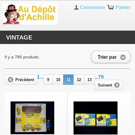
Connexion
Panier
VINTAGE
Trier par
Il y a 786 produits.
1
...
...
79
Précédent
9
10
11
12
13
Suivant