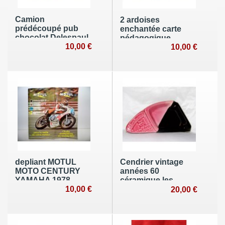
Camion
2 ardoises
prédécoupé pub
enchantée carte
chocolat Delespaul
pédagogique
havez Corona Laitta
10,00 €
DUNKERQUE
10,00 €
1960
depliant MOTUL
Cendrier vintage
MOTO CENTURY
années 60
YAMAHA 1978
céramique les
vintage
10,00 €
Poteries
20,00 €
Normandes
Louviers