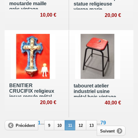
moutarde maille
statue religieuse
grés vintage
vierge marie
10,00 €
20,00 €
BENITIER
tabouret atelier
CRUCIFIX religieux
industriel usine
jesus regule métal
métal bois vintage
20,00 €
loft
40,00 €
1
...
...
79
Précédent
9
10
11
12
13
Suivant