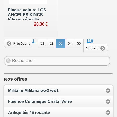
Plaque voiture LOS
ANGELES KINGS
tôle non émaillé
20,00 €
1
...
...
110
Précédent
51
52
53
54
55
Suivant
Nos offres
Militaire Militaria ww2 ww1
Faïence Céramique Cristal Verre
Antiquités / Brocante