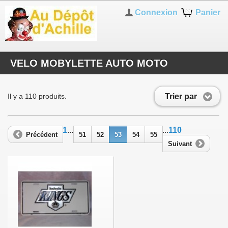
Connexion
Panier
VELO MOBYLETTE AUTO MOTO
Trier par
Il y a 110 produits.
1
...
...
110
Précédent
51
52
53
54
55
Suivant