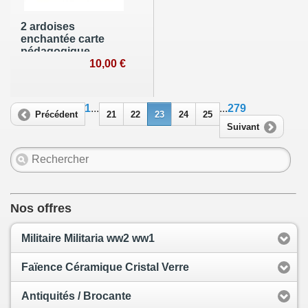
2 ardoises
enchantée carte
pédagogique
DUNKERQUE
10,00 €
1
...
...
279
Précédent
21
22
23
24
25
Suivant
Nos offres
Militaire Militaria ww2 ww1
Faïence Céramique Cristal Verre
Antiquités / Brocante