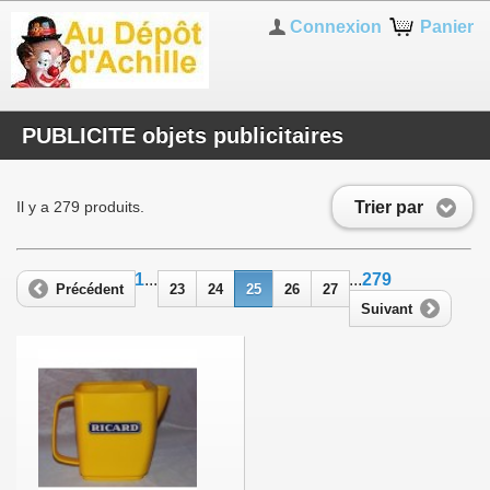
Connexion
Panier
PUBLICITE objets publicitaires
Trier par
Il y a 279 produits.
1
...
...
279
Précédent
23
24
25
26
27
Suivant