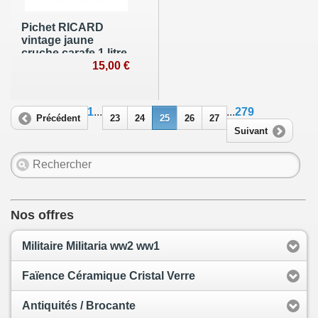
Pichet RICARD
vintage jaune
cruche carafe 1 litre
15,00 €
1
...
...
279
Précédent
23
24
25
26
27
Suivant
Nos offres
Militaire Militaria ww2 ww1
Faïence Céramique Cristal Verre
Antiquités / Brocante