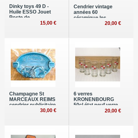
Dinky toys 49 D -
Cendrier vintage
Huile ESSO Jouet
années 60
Poste de
céramique les
ravitaillement Atlas
15,00 €
Poteries
20,00 €
Normandes
Louviers
Champagne St
6 verres
MARCEAUX REIMS
KRONENBOURG
cendrier publicitaire
50cl état neuf verre
fonte émaillé bleu
30,00 €
publicitaire bistrot
20,00 €
café