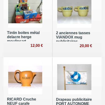
Tintin boites métal
2 anciennes tasses
delacre herge
VIANDOX mug
moulinsart
publicitaires
collection
12,00 €
estaminet années
20,00 €
publicitaire BD
60 lettrages bleu
bistro ancien
RICARD Cruche
Drapeau publicitaire
NEUF carafe
PORT AUTONOME