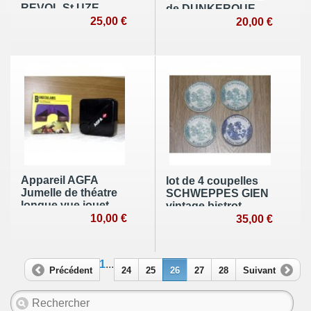
REVOL St UZE
de DUNKERQUE
anisette broc pot
25,00 €
Fanion maritime
20,00 €
gre céramique terre
bateaux
d'acier made in
France
Appareil AGFA
lot de 4 coupelles
Jumelle de théatre
SCHWEPPES GIEN
longue vue jouet
vintage bistrot
publicitaire
10,00 €
ramasse monnaie
35,00 €
café
1
...
Précédent
24
25
26
27
28
Suivant