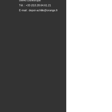
59640 Dunkerque
Tél. : +33 (0)3.28.64.61.21
E-mail :
depot-achille@orange.fr