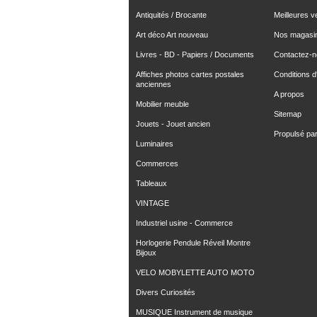
Antiquités / Brocante
Meilleures v
Art déco Art nouveau
Nos magasi
Livres - BD - Papiers / Documents
Contactez-
Affiches photos cartes postales
Conditions d'
anciennes
A propos
Mobilier meuble
Sitemap
Jouets - Jouet ancien
Propulsé pa
Luminaires
Commerces
Tableaux
VINTAGE
Industriel usine - Commerce
Horlogerie Pendule Réveil Montre
Bijoux
VELO MOBYLETTE AUTO MOTO
Divers Curiosités
MUSIQUE Instrument de musique