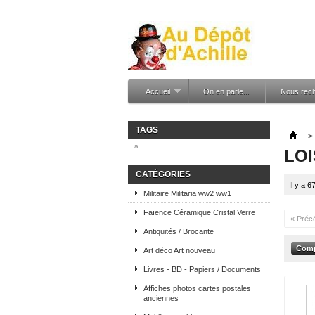
Accueil
On en parle...
Nous rec
TAGS
>
a
LOI
CATÉGORIES
Il y a 6
Militaire Militaria ww2 ww1
Faïence Céramique Cristal Verre
« Préc
Antiquités / Brocante
Art déco Art nouveau
Livres - BD - Papiers / Documents
Affiches photos cartes postales
anciennes