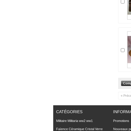
« Préc
CATÉGORIES
INFORM
Militaire Militaria ww2 ww1
Promotions
Faïence Céramique Cristal Verre
Nouveaux pr