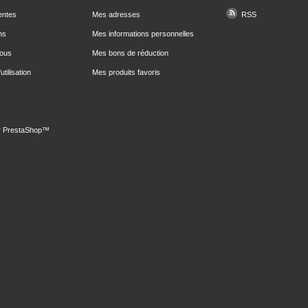
entes
Mes adresses
RSS
ns
Mes informations personnelles
nous
Mes bons de réduction
utilisation
Mes produits favoris
r
PrestaShop
™