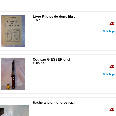
Livre Pilotes de dune libre
1977...
20,
Voir le pr
Couteau GIESSER chef
cuisine...
20,
Voir le pr
Hache ancienne forestier...
20,