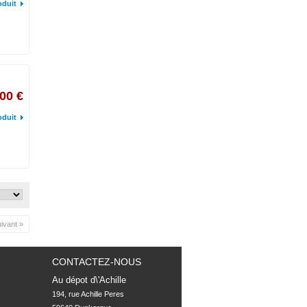
oduit
00 €
oduit
ivant »
CONTACTEZ-NOUS
Au dépot d\'Achille
194, rue Achille Peres
