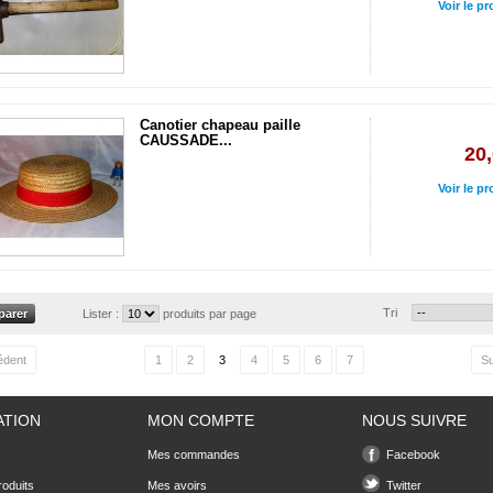
Voir le pr
Canotier chapeau paille
CAUSSADE...
20,
Voir le pr
Tri
Lister :
produits par page
édent
1
2
3
4
5
6
7
Su
ATION
MON COMPTE
NOUS SUIVRE
Mes commandes
Facebook
oduits
Mes avoirs
Twitter