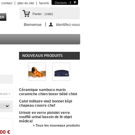
Devises : €
contact
plan du site
favoris
Panier :
(vide)
Bienvenue
Identifiez-vous
NOUVEAUX PRODUITS
Céramique sambuco mario
ivant »
ceramiche chien boxer bébé chiot
Calot militaire ww2 bonnet képi
chapeau couvre chef
Urinoir en verre pistolet verre
soufflé urinal bassin de lit objet
médical
» Tous les nouveaux produits
00 €