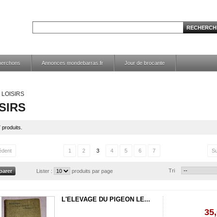
herchons
Annonces mondebarras.fr
Jour de brocante
LOISIRS
SIRS
7 produits.
édent
1
2
3
4
5
6
7
Su
Tri
Lister :
produits par page
L'ELEVAGE DU PIGEON LE...
35,