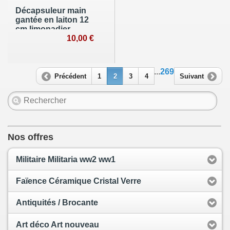
Décapsuleur main
gantée en laiton 12
cm limonadier
10,00 €
...
269
Précédent
1
2
3
4
Suivant
Nos offres
Militaire Militaria ww2 ww1
Faïence Céramique Cristal Verre
Antiquités / Brocante
Art déco Art nouveau