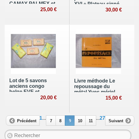
CAMAY PALMEX et
XVI + Plateau signé
SOLEIL années 60
25,00 €
chérubins anges
30,00 €
boites pleines
vintage
Lot de 5 savons
Livre méthode Le
anciens congo
repoussage du
belge EVE et
métal Yves mériel
ZWITSAL années
20,00 €
bussy 1968
15,00 €
60 boites vintage
artisanat art déco
1
...
...
27
Précédent
7
8
9
10
11
Suivant