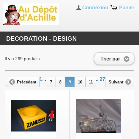
Connexion
Panier
DECORATION - DESIGN
Trier par
Il y a 269 produits.
1
...
...
27
Précédent
7
8
9
10
11
Suivant