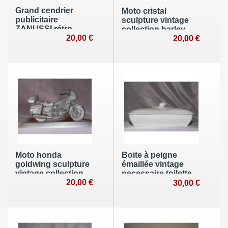
Grand cendrier
Moto cristal
publicitaire
sculpture vintage
ZANUSSI rétro
collection harley
vintage design
20,00 €
davidson honda
20,00 €
années 70 déco
pop art
Moto honda
Boite à peigne
goldwing sculpture
émaillée vintage
vintage collection
necessaire toilette
étain d'art
20,00 €
faience céramique
30,00 €
art nouveau