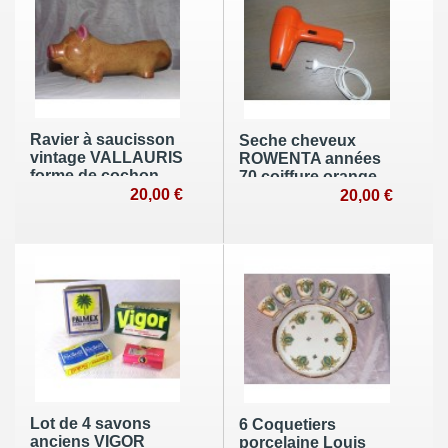
Ravier à saucisson
Seche cheveux
vintage VALLAURIS
ROWENTA années
forme de cochon
70 coiffure orange
céramique signée
20,00 €
fonctionne
20,00 €
Lot de 4 savons
6 Coquetiers
anciens VIGOR
porcelaine Louis