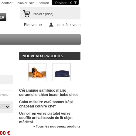
Devises : €
contact
plan du site
favoris
Panier :
(vide)
Bienvenue
Identifiez-vous
NOUVEAUX PRODUITS
Céramique sambuco mario
ivant »
ceramiche chien boxer bébé chiot
Calot militaire ww2 bonnet képi
chapeau couvre chef
Urinoir en verre pistolet verre
soufflé urinal bassin de lit objet
médical
» Tous les nouveaux produits
00 €