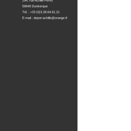
194, rue Achille Peres

59640 Dunkerque
Tél. : +33 (0)3.28.64.61.21
E-mail :
depot-achille@orange.fr