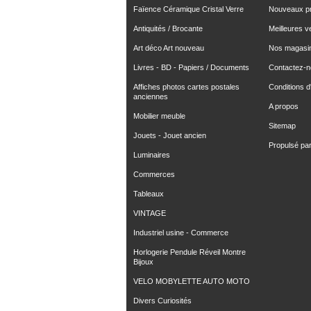
Faïence Céramique Cristal Verre
Nouveaux pr
Antiquités / Brocante
Meilleures v
Art déco Art nouveau
Nos magasi
Livres - BD - Papiers / Documents
Contactez-
Affiches photos cartes postales
Conditions d'
anciennes
A propos
Mobilier meuble
Sitemap
Jouets - Jouet ancien
Propulsé pa
Luminaires
Commerces
Tableaux
VINTAGE
Industriel usine - Commerce
Horlogerie Pendule Réveil Montre
Bijoux
VELO MOBYLETTE AUTO MOTO
Divers Curiosités