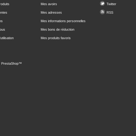
oduits
Mes avoirs
Twitter
entes
Mes adresses
RSS
ns
Mes informations personnelles
nous
Mes bons de réduction
utilisation
Mes produits favoris
r
PrestaShop
™