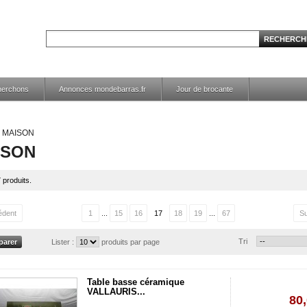
herchons
Annonces mondebarras.fr
Jour de brocante
MAISON
ISON
7 produits.
édent
1
...
15
16
17
18
19
...
67
Su
Tri
Lister :
produits par page
Table basse céramique
VALLAURIS...
80,