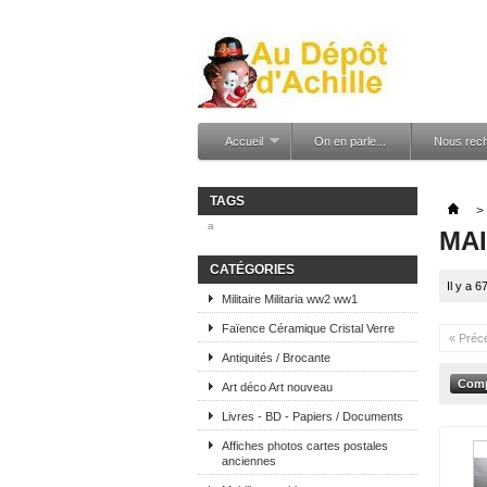
Accueil
On en parle...
Nous rec
TAGS
>
a
MA
CATÉGORIES
Il y a 6
Militaire Militaria ww2 ww1
Faïence Céramique Cristal Verre
« Préc
Antiquités / Brocante
Art déco Art nouveau
Livres - BD - Papiers / Documents
Affiches photos cartes postales
anciennes