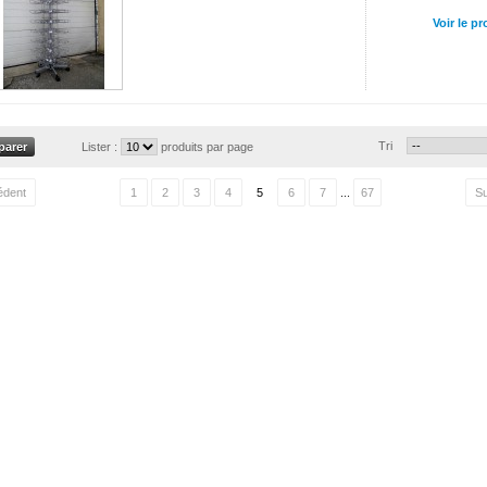
Voir le pr
Tri
Lister :
produits par page
édent
1
2
3
4
5
6
7
...
67
Su