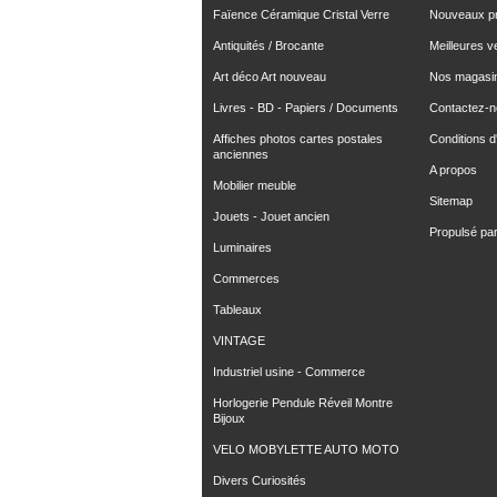
Faïence Céramique Cristal Verre
Nouveaux pr
Antiquités / Brocante
Meilleures v
Art déco Art nouveau
Nos magasi
Livres - BD - Papiers / Documents
Contactez-
Affiches photos cartes postales
Conditions d'
anciennes
A propos
Mobilier meuble
Sitemap
Jouets - Jouet ancien
Propulsé pa
Luminaires
Commerces
Tableaux
VINTAGE
Industriel usine - Commerce
Horlogerie Pendule Réveil Montre
Bijoux
VELO MOBYLETTE AUTO MOTO
Divers Curiosités