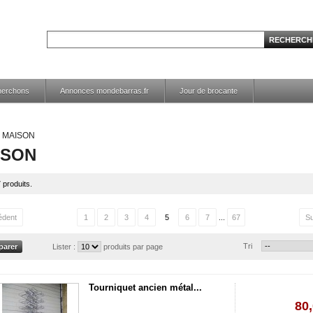
herchons
Annonces mondebarras.fr
Jour de brocante
MAISON
ISON
7 produits.
édent
1
2
3
4
5
6
7
...
67
Su
Tri
Lister :
produits par page
Tourniquet ancien métal...
80,