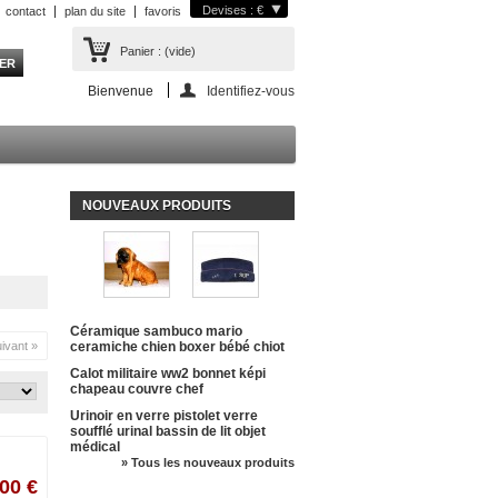
Devises : €
contact
plan du site
favoris
Panier :
(vide)
Bienvenue
Identifiez-vous
NOUVEAUX PRODUITS
Céramique sambuco mario
ivant »
ceramiche chien boxer bébé chiot
Calot militaire ww2 bonnet képi
chapeau couvre chef
Urinoir en verre pistolet verre
soufflé urinal bassin de lit objet
médical
» Tous les nouveaux produits
00 €