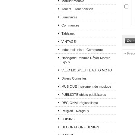
Mobilier meuble
Jouets - Jouet ancien
Luminaires
Commerces
Tableaux
VINTAGE
Industriel usine - Commerce
« Préc
Horlogerie Pendule Réveil Montre
Bijoux
VELO MOBYLETTE AUTO MOTO
Divers Curiosités
MUSIQUE Instrument de musique
PUBLICITE objets publicitaires
REGIONAL régionalisme
Religion - Religieux
LOISIRS
DECORATION - DESIGN