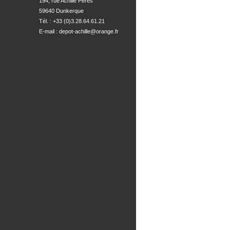
194, rue Achille Peres

59640 Dunkerque
Tél. : +33 (0)3.28.64.61.21
E-mail :
depot-achille@orange.fr