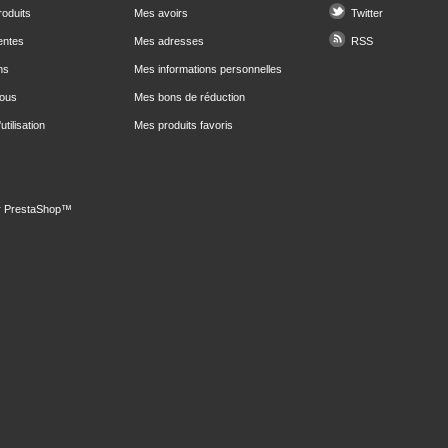
oduits
Mes avoirs
Twitter
entes
Mes adresses
RSS
ns
Mes informations personnelles
nous
Mes bons de réduction
utilisation
Mes produits favoris
r
PrestaShop
™