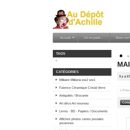
Accueil
On en parle...
Nous rec
TAGS
>
a
MA
CATÉGORIES
Il y a 6
Militaire Militaria ww2 ww1
Faïence Céramique Cristal Verre
« Préc
Antiquités / Brocante
Art déco Art nouveau
Livres - BD - Papiers / Documents
Affiches photos cartes postales
anciennes