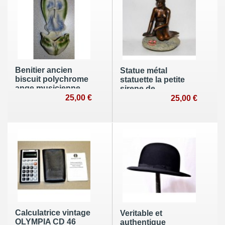
Benitier ancien
Statue métal
biscuit polychrome
statuette la petite
ange musicienne
sirene de
religieux porcelaine
25,00 €
copenhague
25,00 €
Calculatrice vintage
Veritable et
OLYMPIA CD 46
authentique