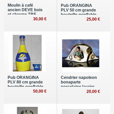
Moulin à café
Pub ORANGINA
ancien DEVE bois
PLV 50 cm grande
et chrome TBE
bouteille gonflable
vintage antiquité
30,00 €
publicitaire bistrot
25,00 €
déco vintage
café soda retro
Pub ORANGINA
Cendrier napoleon
PLV 80 cm grande
bonaparte
bouteille gonflable
porcelaine laurier
publicitaire bistrot
50,00 €
couronne
20,00 €
café soda retro