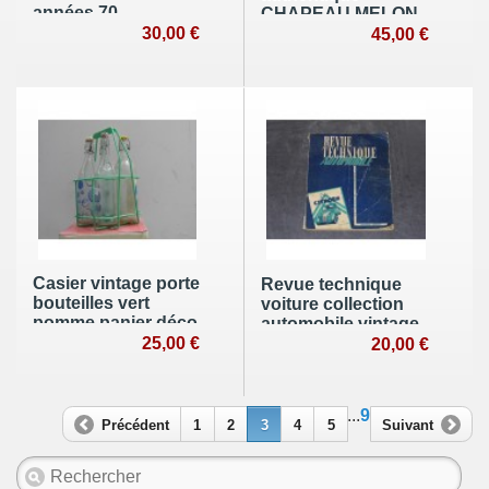
années 70
CHAPEAU MELON
fonctionne vintage
30,00 €
TIRARD art deco +
45,00 €
pocket
Boite BERGUES
chapellerie Sicard
Carbon
Casier vintage porte
Revue technique
bouteilles vert
voiture collection
pomme panier déco
automobile vintage
bistrot industriel
25,00 €
2 CV citroen 1949 à
20,00 €
commerce années
1958
70
...
9
Précédent
1
2
3
4
5
Suivant