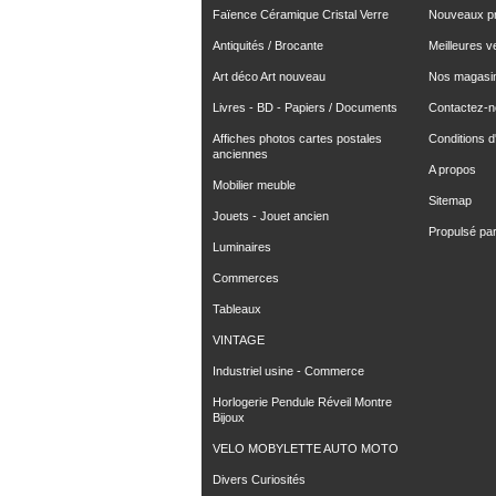
Faïence Céramique Cristal Verre
Nouveaux pr
Antiquités / Brocante
Meilleures v
Art déco Art nouveau
Nos magasi
Livres - BD - Papiers / Documents
Contactez-
Affiches photos cartes postales
Conditions d'
anciennes
A propos
Mobilier meuble
Sitemap
Jouets - Jouet ancien
Propulsé pa
Luminaires
Commerces
Tableaux
VINTAGE
Industriel usine - Commerce
Horlogerie Pendule Réveil Montre
Bijoux
VELO MOBYLETTE AUTO MOTO
Divers Curiosités