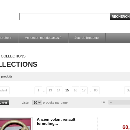
herchons
Annonces mondebarras.fr
Jour de brocante
COLLECTIONS
LLECTIONS
6 produits.
édent
1
...
13
14
15
16
17
...
86
Su
Tri
Lister :
produits par page
Ancien volant renault
formuling...
60,