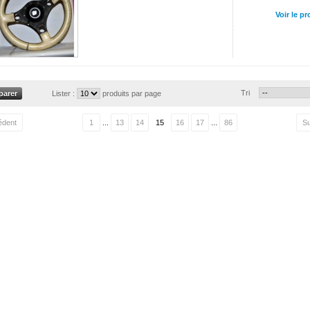
Voir le pr
Tri
Lister :
produits par page
édent
1
...
13
14
15
16
17
...
86
Su