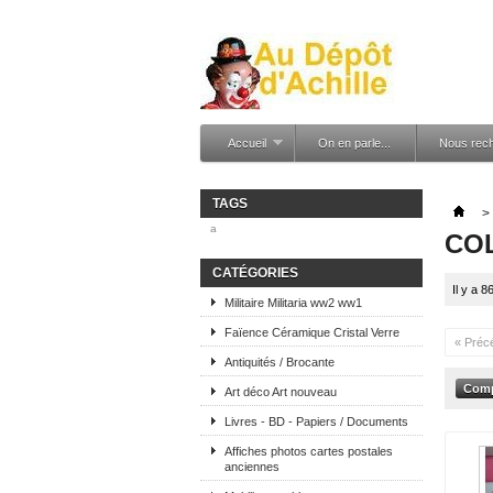
Accueil
On en parle...
Nous rec
TAGS
>
a
CO
CATÉGORIES
Il y a 8
Militaire Militaria ww2 ww1
Faïence Céramique Cristal Verre
« Préc
Antiquités / Brocante
Art déco Art nouveau
Livres - BD - Papiers / Documents
Affiches photos cartes postales
anciennes