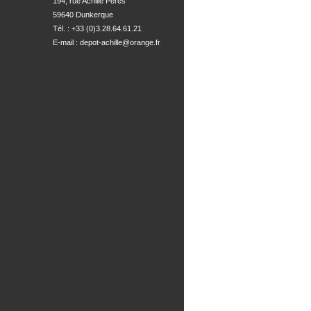
194, rue Achille Peres

59640 Dunkerque
Tél. : +33 (0)3.28.64.61.21
E-mail :
depot-achille@orange.fr