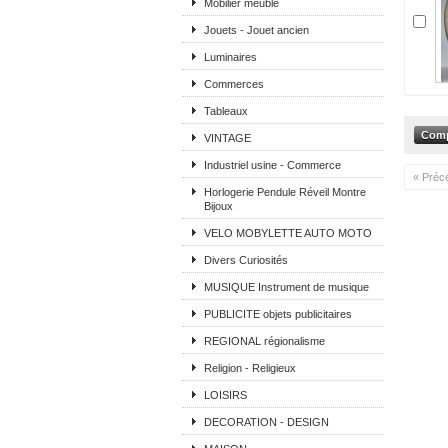
Mobilier meuble
Jouets - Jouet ancien
Luminaires
Commerces
Tableaux
VINTAGE
Industriel usine - Commerce
« Préc
Horlogerie Pendule Réveil Montre
Bijoux
VELO MOBYLETTE AUTO MOTO
Divers Curiosités
MUSIQUE Instrument de musique
PUBLICITE objets publicitaires
REGIONAL régionalisme
Religion - Religieux
LOISIRS
DECORATION - DESIGN