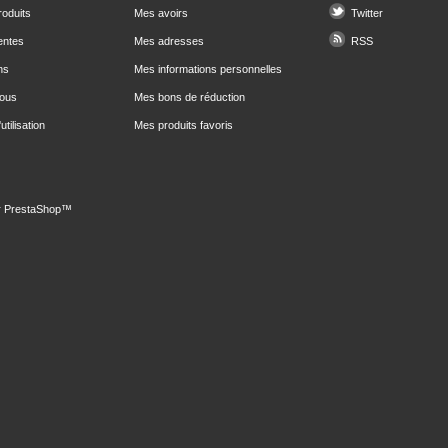
oduits
Mes avoirs
Twitter
entes
Mes adresses
RSS
ns
Mes informations personnelles
nous
Mes bons de réduction
utilisation
Mes produits favoris
r
PrestaShop
™