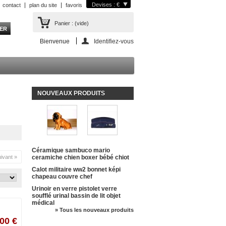
Devises : €
contact
plan du site
favoris
Panier :
(vide)
Bienvenue
Identifiez-vous
NOUVEAUX PRODUITS
Céramique sambuco mario
ivant »
ceramiche chien boxer bébé chiot
Calot militaire ww2 bonnet képi
chapeau couvre chef
Urinoir en verre pistolet verre
soufflé urinal bassin de lit objet
médical
» Tous les nouveaux produits
00 €