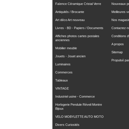
Faïence Céramique Cristal Verre
Nouveaux pr
Antiquités / Brocante
Meilleures v
Art déco Art nouveau
Nos magasi
Livres - BD - Papiers / Documents
Contactez-
Affiches photos cartes postales
Conditions d'
anciennes
A propos
Mobilier meuble
Sitemap
Jouets - Jouet ancien
Propulsé pa
Luminaires
Commerces
Tableaux
VINTAGE
Industriel usine - Commerce
Horlogerie Pendule Réveil Montre
Bijoux
VELO MOBYLETTE AUTO MOTO
Divers Curiosités