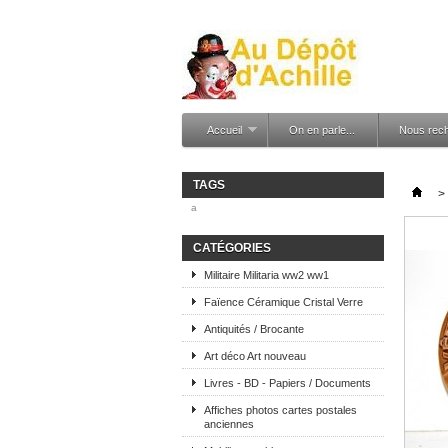
Accueil
On en parle...
Nous rec
TAGS
>
a
CATÉGORIES
Militaire Militaria ww2 ww1
Faïence Céramique Cristal Verre
Antiquités / Brocante
Art déco Art nouveau
Livres - BD - Papiers / Documents
Affiches photos cartes postales
anciennes