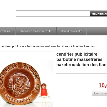
herchons
Annonces mondebarras.fr
Jour de brocante
cendrier publicitaire barbotine massefreres hazebrouck lion des flandres
cendrier publicitaire
barbotine massefreres
hazebrouck lion des fla
10,
Ajouter au