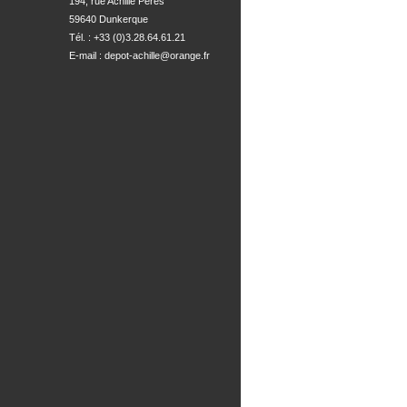
194, rue Achille Peres

59640 Dunkerque
Tél. : +33 (0)3.28.64.61.21
E-mail :
depot-achille@orange.fr