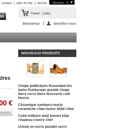
Devises : €
contact
plan du site
favoris
Panier :
(vide)
Bienvenue
Identifiez-vous
NOUVEAUX PRODUITS
ndres
Chope publicitaire Rosendael les
bains Dunkerque grande chope
biere verre biere brasserie café
bistrot
00 €
Céramique sambuco mario
ceramiche chien boxer bébé chiot
 panier
Calot militaire ww2 bonnet képi
chapeau couvre chef
Urinoir en verre pistolet verre