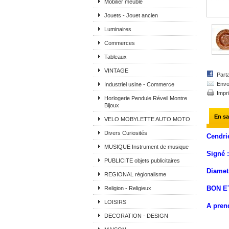
Mobilier meuble
Jouets - Jouet ancien
Luminaires
Commerces
Tableaux
VINTAGE
Part
Envo
Industriel usine - Commerce
Impr
Horlogerie Pendule Réveil Montre
Bijoux
En sa
VELO MOBYLETTE AUTO MOTO
Divers Curiosités
Cendri
MUSIQUE Instrument de musique
Signé 
PUBLICITE objets publicitaires
Diametr
REGIONAL régionalisme
BON E
Religion - Religieux
LOISIRS
A pren
DECORATION - DESIGN