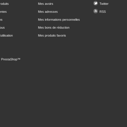
oduits
Mes avoirs
Twitter
entes
Mes adresses
RSS
ns
Mes informations personnelles
nous
Mes bons de réduction
utilisation
Mes produits favoris
r
PrestaShop
™